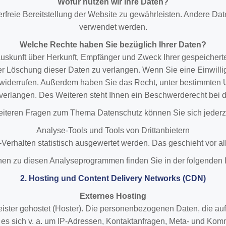
Wofür nutzen wir Ihre Daten?
lerfreie Bereitstellung der Website zu gewährleisten. Andere Da
verwendet werden.
Welche Rechte haben Sie bezüglich Ihrer Daten?
 Auskunft über Herkunft, Empfänger und Zweck Ihrer gespeiche
r Löschung dieser Daten zu verlangen. Wenn Sie eine Einwillig
nft widerrufen. Außerdem haben Sie das Recht, unter bestimmte
erlangen. Des Weiteren steht Ihnen ein Beschwerderecht bei d
eiteren Fragen zum Thema Datenschutz können Sie sich jederz
Analyse-Tools und Tools von Dritt­anbietern
-Verhalten statistisch ausgewertet werden. Das geschieht vor
ionen zu diesen Analyseprogrammen finden Sie in der folgenden
2. Hosting und Content Delivery Networks (CDN)
Externes Hosting
eister gehostet (Hoster). Die personenbezogenen Daten, die auf
 es sich v. a. um IP-Adressen, Kontaktanfragen, Meta- und Kom