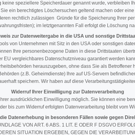
g keine speziellere Speicherdauer genannt wurde, verbleiben I
n Sie ein berechtigtes Löschersuchen geltend machen oder eine 
nderen rechtlich zulässigen Gründe für die Speicherung Ihrer p
ahrungsfristen); im letztgenannten Fall erfolgt die Löschung nac
weis zur Datenweitergabe in die USA und sonstige Drittsta
ols von Unternehmen mit Sitz in den USA oder sonstigen datens
önnen Ihre personenbezogene Daten in diese Drittstaaten übertr
 der EU vergleichbares Datenschutzniveau garantiert werden k
rheitsbehörden herauszugeben, ohne dass Sie als Betroffener h
ehörden (z.B. Geheimdienste) Ihre auf US-Servern befindlic
uerhaft speichern. Wir haben auf diese Verarbeitungstätigkeiten
Widerruf Ihrer Einwilligung zur Datenverarbeitung
rer ausdrücklichen Einwilligung möglich. Sie können eine bereit
er bis zum Widerruf erfolgten Datenverarbeitung bleibt vom Wi
die Datenerhebung in besonderen Fällen sowie gegen Dire
LAGE VON ART. 6 ABS. 1 LIT. E ODER F DSGVO ERFOLG
NDEREN SITUATION ERGEBEN, GEGEN DIE VERARBEIT