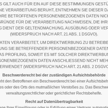
 GILT AUCH FÜR EIN AUF DIESE BESTIMMUNGEN GESTÜT
NE VERARBEITUNG BERUHT, ENTNEHMEN SIE DIESER 
HRE BETROFFENEN PERSONENBEZOGENEN DATEN NICHT
ÜNDE FÜR DIE VERARBEITUNG NACHWEISEN, DIE IHRE
G DIENT DER GELTENDMACHUNG, AUSÜBUNG ODER V
(WIDERSPRUCH NACH ART. 21 ABS. 1 DSGVO).
EN VERARBEITET, UM DIREKTWERBUNG ZU BETREIBEN,
TUNG SIE BETREFFENDER PERSONENBEZOGENER DATE
DAS PROFILING, SOWEIT ES MIT SOLCHER DIREKTWERBU
SONENBEZOGENEN DATEN ANSCHLIESSEND NICHT ME
ERWENDET (WIDERSPRUCH NACH ART. 21 ABS. 2 DSGVO
Beschwerde­recht bei der zuständigen Aufsichts­behörde
t den Betroffenen ein Beschwerderecht bei einer Aufsichtsbehö
tzes oder des Orts des mutmaßlichen Verstoßes zu. Das Beschw
verwaltungsrechtlicher oder gerichtlicher Rechtsbehelfe.
Recht auf Daten­übertrag­barkeit
e Ihrer Einwilligung oder in Erfüllung eines Vertrags automatisi