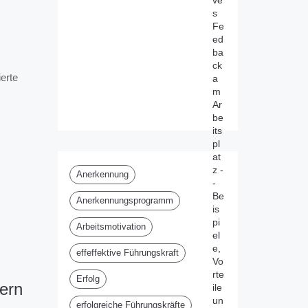
ve
s
Fe
ed
ba
ck
erte
a
m
Ar
be
its
pl
at
z -
Anerkennung
-
Be
Anerkennungsprogramm
is
pi
Arbeitsmotivation
el
e,
effeffektive Führungskraft
Vo
rte
Erfolg
ern
ile
un
erfolgreiche Führungskräfte