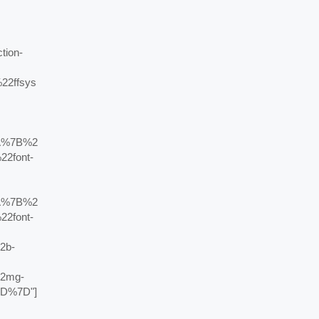
ion-
2ffsys
A%7B%2
2font-
A%7B%2
2font-
2b-
2mg-
D%7D"]