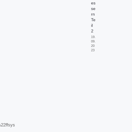
es
se
rn
Te
il
2
19.
09.
20
23
2ffsys