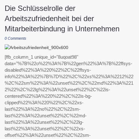
Die Schlüsselrolle der
Arbeitszufriedenheit bei der
Mitarbeiterbindung in Unternehmen
0 Comments
[ffb_column_1 unique_id="8uqoat98"
data="%7B%22o%22%3A%7B%22gen%22%3A%7B%22ffsys-
disabled%22%3A%220%22%2C%22ffsys-
info%22%3A%22%7B%7D%22%2C%22xs%22%3A%2212%22
%2C%22sm%22%3A%22unset%22%2C%22md%22%3A%221
2%22%2C%22lg%22%3A%22unset%22%2C%22is-
centered%22%3A%220%22%2C%22is-bg-
clipped%22%3A%220%22%2C%22xs-
last%22%3A%22no%22%2C%22sm-
last%22%3A%22unset%22%2C%22md-
last%22%3A%22unset%22%2C%22lg-
last%22%3A%22unset%22%2C%22xs-
offset%22%3A%22unset%22%2C%22sm-