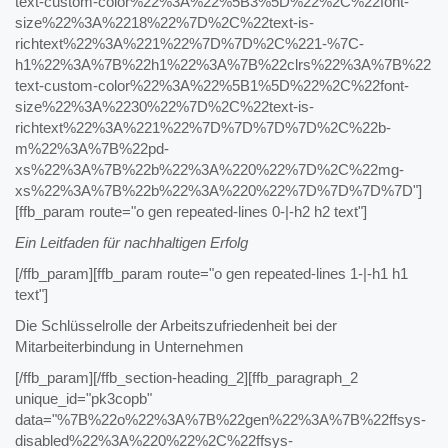
text-custom-color%22%3A%22%5B3%5D%22%2C%22font-
size%22%3A%2218%22%7D%2C%22text-is-
richtext%22%3A%221%22%7D%7D%2C%221-%7C-
h1%22%3A%7B%22h1%22%3A%7B%22clrs%22%3A%7B%22
text-custom-color%22%3A%22%5B1%5D%22%2C%22font-
size%22%3A%2230%22%7D%2C%22text-is-
richtext%22%3A%221%22%7D%7D%7D%7D%2C%22b-
m%22%3A%7B%22pd-
xs%22%3A%7B%22b%22%3A%220%22%7D%2C%22mg-
xs%22%3A%7B%22b%22%3A%220%22%7D%7D%7D%7D"]
[ffb_param route="o gen repeated-lines 0-|-h2 h2 text"]
Ein Leitfaden für nachhaltigen Erfolg
[/ffb_param][ffb_param route="o gen repeated-lines 1-|-h1 h1
text"]
Die Schlüsselrolle der Arbeitszufriedenheit bei der
Mitarbeiterbindung in Unternehmen
[/ffb_param][/ffb_section-heading_2][ffb_paragraph_2
unique_id="pk3copb"
data="%7B%22o%22%3A%7B%22gen%22%3A%7B%22ffsys-
disabled%22%3A%220%22%2C%22ffsys-