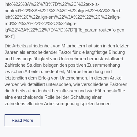
info%22%3A%22%7B%7D%22%2C%22text-is-
richtext%22%3A%221%22%2C%22align%22%3A%22text-
left%22%2C%22align-sm%22%3A%22%22%2C%22align-
md%22%3A%22%22%2C%22align-
lg%22%3A%22%22%7D%7D%7D"][ffb_param route="o gen
text"]
Die Arbeitszufriedenheit von Mitarbeitern hat sich in den letzten
Jahren als entscheidender Faktor für die langfristige Bindung
und Leistungsfähigkeit von Unternehmen herauskristallisiert.
Zahlreiche Studien belegen den positiven Zusammenhang
zwischen Arbeitszufriedenheit, Mitarbeiterbindung und
letztendlich dem Erfolg von Unternehmen. In diesem Artikel
werden wir detailliert untersuchen, wie verschiedene Faktoren
die Arbeitszufriedenheit beeinflussen und wie Führungskräfte
eine entscheidende Rolle bei der Schaffung einer
zufriedenstellenden Arbeitsumgebung spielen können.
Read More