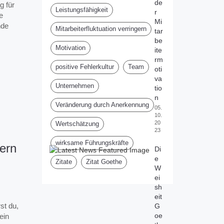
de
g für
Leistungsfähigkeit
r
e
Mi
nde
Mitarbeiterfluktuation verringern
tar
be
Motivation
ite
rm
positive Fehlerkultur
Team
oti
va
Unternehmen
tio
n
Veränderung durch Anerkennung
05.
10.
20
Wertschätzung
23
wirksame Führungskräfte
ern
Di
e
Zitate
Zitat Goethe
W
ei
sh
eit
st du,
G
oe
ein