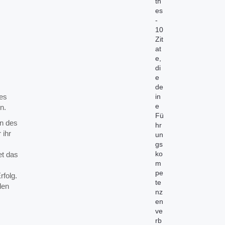
th
es
-
10
Zit
at
e,
di
e
de
es
in
e
n.
Fü
n des
hr
 ihr
un
gs
ko
et das
m
pe
rfolg.
te
den
nz
en
ve
rb