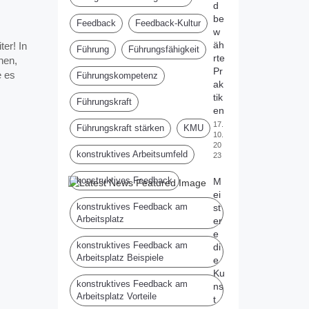
d
be
Feedback
Feedback-Kultur
w
äh
er! In
Führung
Führungsfähigkeit
rte
nnen,
Pr
e es
Führungskompetenz
ak
tik
Führungskraft
en
17.
Führungskraft stärken
KMU
10.
20
konstruktives Arbeitsumfeld
23
konstruktives Feedback
M
ei
konstruktives Feedback am
st
Arbeitsplatz
er
e
konstruktives Feedback am
di
Arbeitsplatz Beispiele
e
Ku
konstruktives Feedback am
ns
Arbeitsplatz Vorteile
t