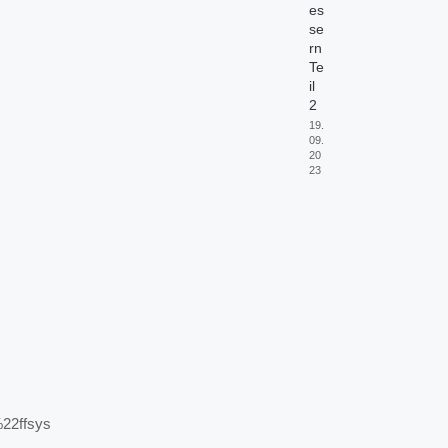
es
se
rn
Te
il
2
19.
09.
20
23
2ffsys