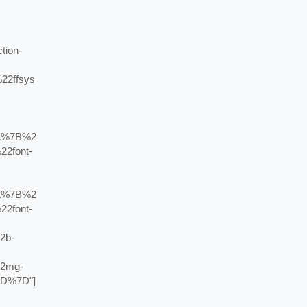
ion-
2ffsys
A%7B%2
2font-
A%7B%2
2font-
2b-
2mg-
D%7D"]