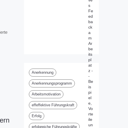
ve
s
Fe
ed
ba
ck
erte
a
m
Ar
be
its
pl
at
z -
Anerkennung
-
Be
Anerkennungsprogramm
is
pi
Arbeitsmotivation
el
e,
effeffektive Führungskraft
Vo
rte
Erfolg
ern
ile
un
erfolgreiche Führungskräfte