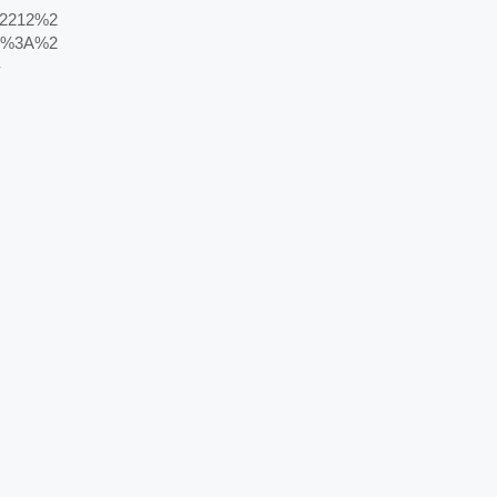
2212%2
2%3A%2
-