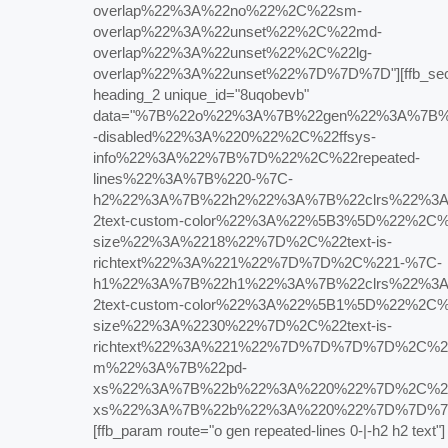
overlap%22%3A%22no%22%2C%22sm-
overlap%22%3A%22unset%22%2C%22md-
overlap%22%3A%22unset%22%2C%22lg-
overlap%22%3A%22unset%22%7D%7D%7D"][ffb_sect
heading_2 unique_id="8uqobevb"
data="%7B%22o%22%3A%7B%22gen%22%3A%7B%2
-disabled%22%3A%220%22%2C%22ffsys-
info%22%3A%22%7B%7D%22%2C%22repeated-
lines%22%3A%7B%220-%7C-
h2%22%3A%7B%22h2%22%3A%7B%22clrs%22%3
2text-custom-color%22%3A%22%5B3%5D%22%2C%2
size%22%3A%2218%22%7D%2C%22text-is-
richtext%22%3A%221%22%7D%7D%2C%221-%7C-
h1%22%3A%7B%22h1%22%3A%7B%22clrs%22%3
2text-custom-color%22%3A%22%5B1%5D%22%2C%2
size%22%3A%2230%22%7D%2C%22text-is-
richtext%22%3A%221%22%7D%7D%7D%7D%2C%2
m%22%3A%7B%22pd-
xs%22%3A%7B%22b%22%3A%220%22%7D%2C%2
xs%22%3A%7B%22b%22%3A%220%22%7D%7D%7
[ffb_param route="o gen repeated-lines 0-|-h2 h2 text"]